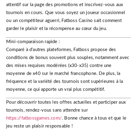
attentif sur la page des promotions et inscrivez-vous aux
tournois en cours. Que vous soyez un joueur occasionnel
ou un compétiteur aguerri, Fatboss Casino sait comment
garder le plaisir et la récompense au cœur du jeu.
Mini-comparaison rapide :
Comparé à d’autres plateformes, Fatboss propose des
conditions de bonus souvent plus souples, notamment avec
des mises requises modérées (x30-x35) contre une
moyenne de x40 sur le marché francophone. De plus, la
fréquence et la variété des tournois sont supérieures à la
moyenne, ce qui apporte un vrai plus compétitif.
Pour découvrir toutes les offres actuelles et participer aux
tournois, rendez-vous sans attendre sur
https://fatbossgames.com/
. Bonne chance à tous et que le
jeu reste un plaisir responsable !