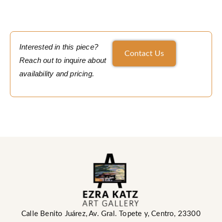
Interested in this piece?
Contact Us
Reach out to inquire about
availability and pricing.
Calle Benito Juárez, Av. Gral. Topete y, Centro, 23300