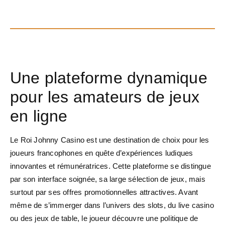
Une plateforme dynamique
pour les amateurs de jeux
en ligne
Le Roi Johnny Casino est une destination de choix pour les
joueurs francophones en quête d’expériences ludiques
innovantes et rémunératrices. Cette plateforme se distingue
par son interface soignée, sa large sélection de jeux, mais
surtout par ses offres promotionnelles attractives. Avant
même de s’immerger dans l’univers des slots, du live casino
ou des jeux de table, le joueur découvre une politique de