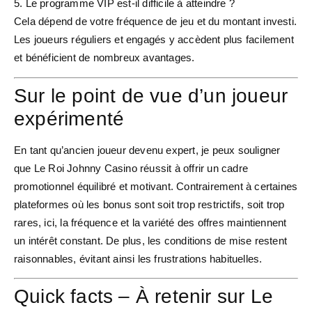
5. Le programme VIP est-il difficile à atteindre ?
Cela dépend de votre fréquence de jeu et du montant investi.
Les joueurs réguliers et engagés y accèdent plus facilement
et bénéficient de nombreux avantages.
Sur le point de vue d’un joueur
expérimenté
En tant qu’ancien joueur devenu expert, je peux souligner
que Le Roi Johnny Casino réussit à offrir un cadre
promotionnel équilibré et motivant. Contrairement à certaines
plateformes où les bonus sont soit trop restrictifs, soit trop
rares, ici, la fréquence et la variété des offres maintiennent
un intérêt constant. De plus, les conditions de mise restent
raisonnables, évitant ainsi les frustrations habituelles.
Quick facts – À retenir sur Le