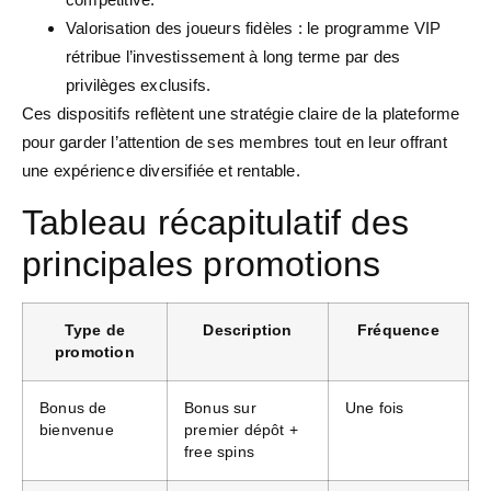
Valorisation des joueurs fidèles : le programme VIP
rétribue l’investissement à long terme par des
privilèges exclusifs.
Ces dispositifs reflètent une stratégie claire de la plateforme
pour garder l’attention de ses membres tout en leur offrant
une expérience diversifiée et rentable.
Tableau récapitulatif des
principales promotions
Type de
Description
Fréquence
promotion
Bonus de
Bonus sur
Une fois
bienvenue
premier dépôt +
free spins