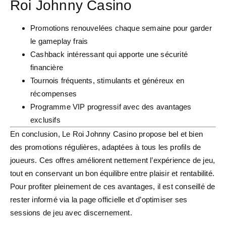
Roi Johnny Casino
Promotions renouvelées chaque semaine pour garder
le gameplay frais
Cashback intéressant qui apporte une sécurité
financière
Tournois fréquents, stimulants et généreux en
récompenses
Programme VIP progressif avec des avantages
exclusifs
En conclusion, Le Roi Johnny Casino propose bel et bien
des promotions régulières, adaptées à tous les profils de
joueurs. Ces offres améliorent nettement l’expérience de jeu,
tout en conservant un bon équilibre entre plaisir et rentabilité.
Pour profiter pleinement de ces avantages, il est conseillé de
rester informé via la page officielle et d’optimiser ses
sessions de jeu avec discernement.