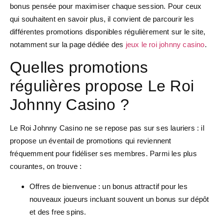
bonus pensée pour maximiser chaque session. Pour ceux
qui souhaitent en savoir plus, il convient de parcourir les
différentes promotions disponibles régulièrement sur le site,
notamment sur la page dédiée des
jeux le roi johnny casino
.
Quelles promotions
régulières propose Le Roi
Johnny Casino ?
Le Roi Johnny Casino ne se repose pas sur ses lauriers : il
propose un éventail de promotions qui reviennent
fréquemment pour fidéliser ses membres. Parmi les plus
courantes, on trouve :
Offres de bienvenue : un bonus attractif pour les
nouveaux joueurs incluant souvent un bonus sur dépôt
et des free spins.