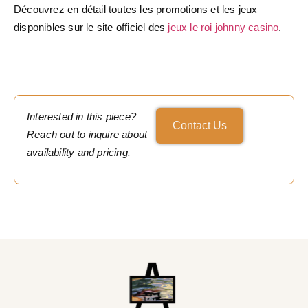
Découvrez en détail toutes les promotions et les jeux
disponibles sur le site officiel des
jeux le roi johnny casino
.
Interested in this piece?
Contact Us
Reach out to inquire about
availability and pricing.