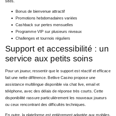
sites.
Bonus de bienvenue attractif
Promotions hebdomadaires variées
Cashback sur pertes mensuelles
Programme VIP sur plusieurs niveaux
Challenges et tournois réguliers
Support et accessibilité : un
service aux petits soins
Pour un joueur, ressentir que le support est réactif et efficace
fait une nette différence. Betlive Casino propose une
assistance multilingue disponible via chat live, email et
téléphone, avec des délais de réponse très courts. Cette
disponibilité rassure particulièrement les nouveaux joueurs
ou ceux rencontrant des difficultés techniques.
En outre, la plateforme est entièrement adaptée aux mobiles,