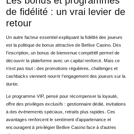
Les bonus et programmes
de fidélité : un vrai levier de
retour
Un autre facteur essentiel expliquant la fidélité des joueurs
est la politique de bonus attractive de Betlive Casino. Dès
l’inscription, un bonus de bienvenue compétitif permet de
découvrir la plateforme avec un capital renforcé. Mais ce
n’est pas tout : des promotions régulières, challenges et
cashbacks viennent nourrir l’engagement des joueurs sur la
durée.
Le programme VIP, pensé pour récompenser la loyauté,
offre des privilèges exclusifs : gestionnaire dédié, invitations
à des événements spéciaux, retraits plus rapides. Ces
avantages renforcent le sentiment d’appartenance et
encouragent à privilégier Betlive Casino face à d’autres