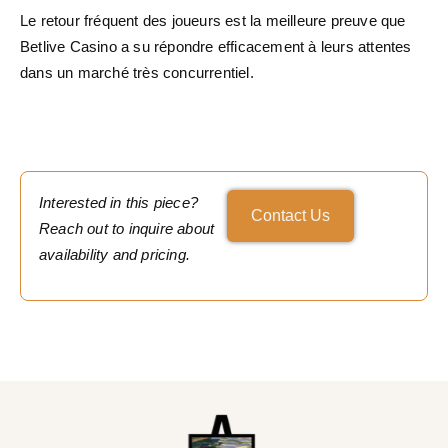
Le retour fréquent des joueurs est la meilleure preuve que
Betlive Casino a su répondre efficacement à leurs attentes
dans un marché très concurrentiel.
Interested in this piece?
Contact Us
Reach out to inquire about
availability and pricing.