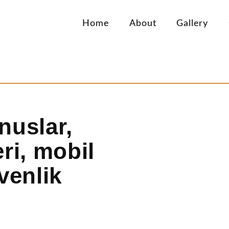
Home
About
Gallery
nuslar,
ri, mobil
venlik