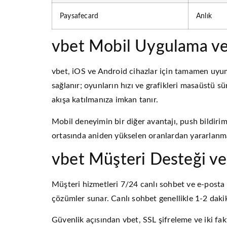
Paysafecard
Anlık
vbet Mobil Uygulama ve
vbet, iOS ve Android cihazlar için tamamen uyu
sağlanır; oyunların hızı ve grafikleri masaüstü s
akışa katılmanıza imkan tanır.
Mobil deneyimin bir diğer avantajı, push bildirim
ortasında aniden yükselen oranlardan yararla
vbet Müşteri Desteği ve
Müşteri hizmetleri 7/24 canlı sohbet ve e‑posta ü
çözümler sunar. Canlı sohbet genellikle 1‑2 dakik
Güvenlik açısından vbet, SSL şifreleme ve iki f