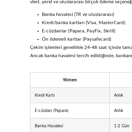
vbet, yerel ve uluslararası birçok ödeme seçeneği
Banka havalesi (TR ve uluslararası)
Kredi/banka kartları (Visa, MasterCard)
E‑cüzdanlar (Papara, PayFix, Skrill)
Ön ödemeli kartlar (Paysafecard)
Çekim işlemleri genellikle 24‑48 saat içinde tam
Ancak banka havalesi tercih edildiğinde, bankanı
Yöntem
Kredi Kartı
Anlık
E‑cüzdan (Papara)
Anlık
Banka Havalesi
1‑2 Gün