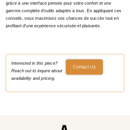
grâce à une interface pensée pour votre confort et une
gamme complète d’outils adaptés à tous. En appliquant ces
conseils, vous maximisez vos chances de succès tout en
profitant d’une expérience sécurisée et plaisante.
Interested in this piece?
Contact Us
Reach out to inquire about
availability and pricing.