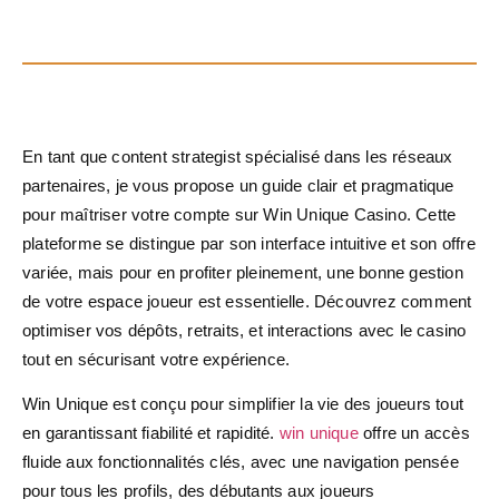
En tant que content strategist spécialisé dans les réseaux
partenaires, je vous propose un guide clair et pragmatique
pour maîtriser votre compte sur Win Unique Casino. Cette
plateforme se distingue par son interface intuitive et son offre
variée, mais pour en profiter pleinement, une bonne gestion
de votre espace joueur est essentielle. Découvrez comment
optimiser vos dépôts, retraits, et interactions avec le casino
tout en sécurisant votre expérience.
Win Unique est conçu pour simplifier la vie des joueurs tout
en garantissant fiabilité et rapidité.
win unique
offre un accès
fluide aux fonctionnalités clés, avec une navigation pensée
pour tous les profils, des débutants aux joueurs