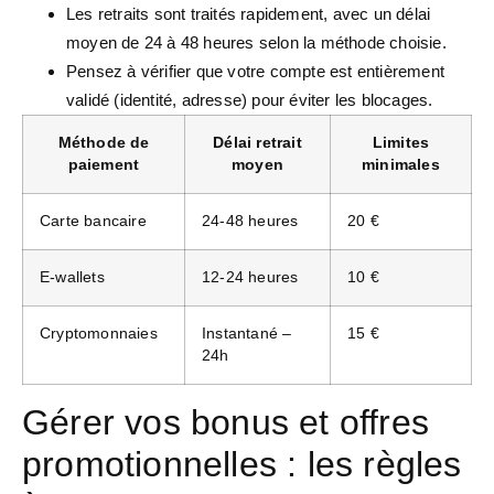
Les retraits sont traités rapidement, avec un délai
moyen de 24 à 48 heures selon la méthode choisie.
Pensez à vérifier que votre compte est entièrement
validé (identité, adresse) pour éviter les blocages.
Méthode de
Délai retrait
Limites
paiement
moyen
minimales
Carte bancaire
24-48 heures
20 €
E-wallets
12-24 heures
10 €
Cryptomonnaies
Instantané –
15 €
24h
Gérer vos bonus et offres
promotionnelles : les règles