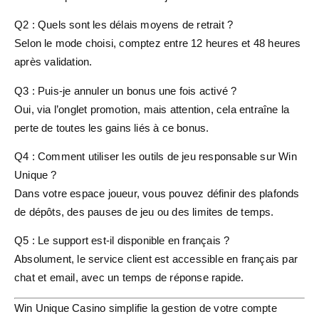
Q2 : Quels sont les délais moyens de retrait ?
Selon le mode choisi, comptez entre 12 heures et 48 heures
après validation.
Q3 : Puis-je annuler un bonus une fois activé ?
Oui, via l’onglet promotion, mais attention, cela entraîne la
perte de toutes les gains liés à ce bonus.
Q4 : Comment utiliser les outils de jeu responsable sur Win
Unique ?
Dans votre espace joueur, vous pouvez définir des plafonds
de dépôts, des pauses de jeu ou des limites de temps.
Q5 : Le support est-il disponible en français ?
Absolument, le service client est accessible en français par
chat et email, avec un temps de réponse rapide.
Win Unique Casino simplifie la gestion de votre compte