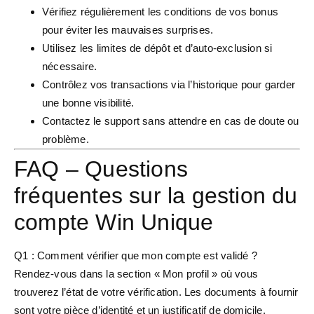
Vérifiez régulièrement les conditions de vos bonus
pour éviter les mauvaises surprises.
Utilisez les limites de dépôt et d’auto-exclusion si
nécessaire.
Contrôlez vos transactions via l’historique pour garder
une bonne visibilité.
Contactez le support sans attendre en cas de doute ou
problème.
FAQ – Questions
fréquentes sur la gestion du
compte Win Unique
Q1 : Comment vérifier que mon compte est validé ?
Rendez-vous dans la section « Mon profil » où vous
trouverez l’état de votre vérification. Les documents à fournir
sont votre pièce d’identité et un justificatif de domicile.