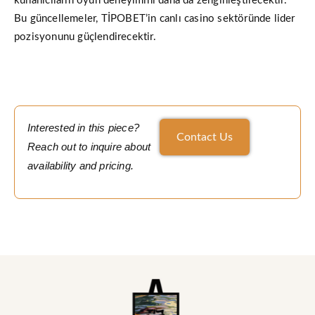
kullanıcıların oyun deneyimini daha da zenginleştirecektir.
Bu güncellemeler, TİPOBET’in canlı casino sektöründe lider
pozisyonunu güçlendirecektir.
Interested in this piece?
Contact Us
Reach out to inquire about
availability and pricing.