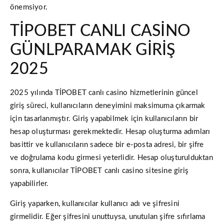
önemsiyor.
TİPOBET CANLI CASİNO
GÜNLPARAMAK GİRİŞ
2025
2025 yılında TİPOBET canlı casino hizmetlerinin güncel
giriş süreci, kullanıcıların deneyimini maksimuma çıkarmak
için tasarlanmıştır. Giriş yapabilmek için kullanıcıların bir
hesap oluşturması gerekmektedir. Hesap oluşturma adımları
basittir ve kullanıcıların sadece bir e-posta adresi, bir şifre
ve doğrulama kodu girmesi yeterlidir. Hesap oluşturulduktan
sonra, kullanıcılar TİPOBET canlı casino sitesine giriş
yapabilirler.
Giriş yaparken, kullanıcılar kullanıcı adı ve şifresini
girmelidir. Eğer şifresini unuttuysa, unutulan şifre sıfırlama