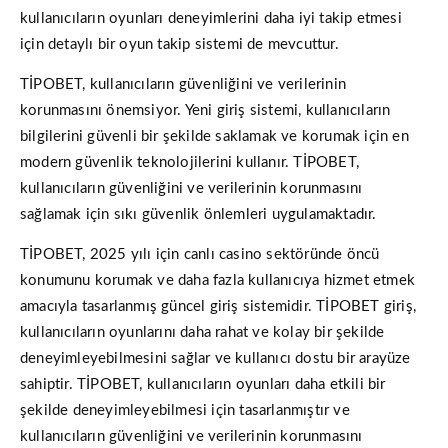
kullanıcıların oyunları deneyimlerini daha iyi takip etmesi
için detaylı bir oyun takip sistemi de mevcuttur.
TİPOBET, kullanıcıların güvenliğini ve verilerinin
korunmasını önemsiyor. Yeni giriş sistemi, kullanıcıların
bilgilerini güvenli bir şekilde saklamak ve korumak için en
modern güvenlik teknolojilerini kullanır. TİPOBET,
kullanıcıların güvenliğini ve verilerinin korunmasını
sağlamak için sıkı güvenlik önlemleri uygulamaktadır.
TİPOBET, 2025 yılı için canlı casino sektöründe öncü
konumunu korumak ve daha fazla kullanıcıya hizmet etmek
amacıyla tasarlanmış güncel giriş sistemidir. TİPOBET giriş,
kullanıcıların oyunlarını daha rahat ve kolay bir şekilde
deneyimleyebilmesini sağlar ve kullanıcı dostu bir arayüze
sahiptir. TİPOBET, kullanıcıların oyunları daha etkili bir
şekilde deneyimleyebilmesi için tasarlanmıştır ve
kullanıcıların güvenliğini ve verilerinin korunmasını