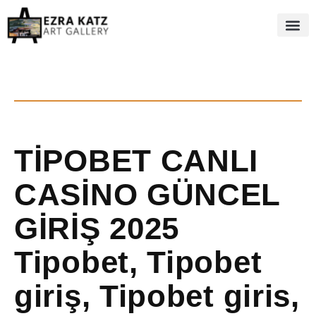
TİPOBET CANLI
CASİNO GÜNCEL
GİRİŞ 2025
Tipobet, Tipobet
giriş, Tipobet giris,