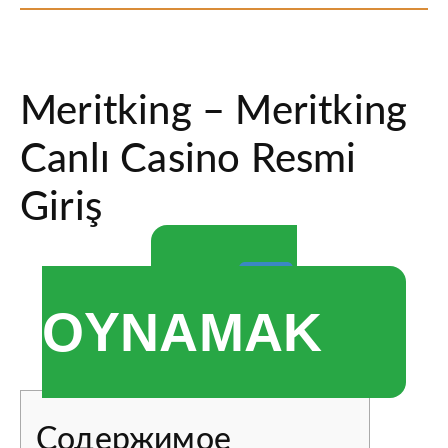
Meritking – Meritking
Canlı Casino Resmi
Giriş
OYNAMAK
Содержимое