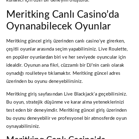
kullanıcı için özel bir deneyim oluşturur.
Meritking Canlı Casino’da
Oynanabilecek Oyunlar
Meritking güncel giriş üzerinden canlı casino’ye girerken,
çeşitli oyunlar arasında seçim yapabilirsiniz. Live Roulette,
en popüler oyunlardan biri ve her seviyede oyuncular için
idealdir. Oyunun ana fikri, cüzzamlı bir DJ’nin canlı olarak
oynadığı roulleteye tıklamaktır. Meritking güncel adres
üzerinden bu oyunu deneyebilirsiniz.
Meritking giriş sayfasından Live Blackjack’a geçebilirsiniz.
Bu oyun, stratejik düşünme ve karar alma yeteneklerinizi
test eden bir deneyimdir. Meritking güncel giriş üzerinden
bu oyunu deneyebilir ve profesyonel bir atmosferde oyun
oynayabilirsiniz.