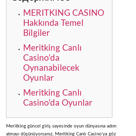
MERITKING CASINO
Hakkında Temel
Bilgiler
Meritking Canlı
Casino’da
Oynanabilecek
Oyunlar
Meritking Canlı
Casino’da Oyunlar
Meritking güncel giriş sayesinde oyun dünyasına adım
atmayı düşünüyorsanız, Meritking Canlı Casino’ya göz