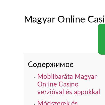
Magyar Online Casi
Содержимое
Mobilbaráta Magyar
Online Casino
verzióval és appokkal
Módszerek és