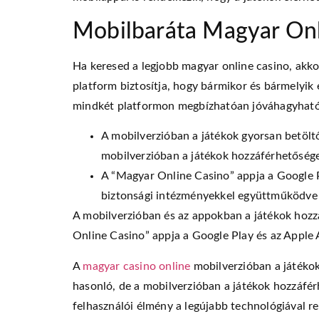
Mobilbaráta Magyar Onli
Ha keresed a legjobb magyar online casino, akko
platform biztosítja, hogy bármikor és bármelyik 
mindkét platformon megbízhatóan jóváhagyható
A mobilverzióban a játékok gyorsan betöltőd
mobilverzióban a játékok hozzáférhetősége
A “Magyar Online Casino” appja a Google Pl
biztonsági intézményekkel együttműködve b
A mobilverzióban és az appokban a játékok hozz
Online Casino” appja a Google Play és az Apple 
A
magyar casino online
mobilverzióban a játékok 
hasonló, de a mobilverzióban a játékok hozzáfér
felhasználói élmény a legújabb technológiával r