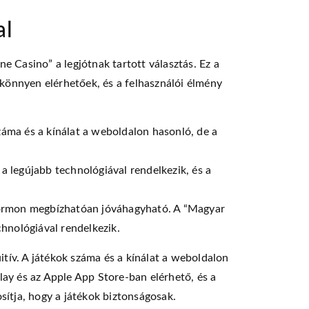
al
e Casino” a legjótnak tartott választás. Ez a
 könnyen elérhetőek, és a felhasználói élmény
száma és a kínálat a weboldalon hasonló, de a
a legújabb technológiával rendelkezik, és a
tformon megbízhatóan jóváhagyható. A “Magyar
chnológiával rendelkezik.
itív. A játékok száma és a kínálat a weboldalon
lay és az Apple App Store-ban elérhető, és a
sítja, hogy a játékok biztonságosak.