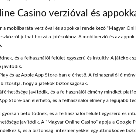
ne Casino verzióval és appokk
r a mobilbaráta verzióval és appokkal rendelkező “Magyar Onlin
eszközről juthat hozzá a játékokhoz. A mobilverzió és az appok
.
nek, és a felhasználói felület egyszerű és intuitív. A játékok 
 javítódik.
ay és az Apple App Store-ban elérhető. A felhasználói élmény 
iztosítja, hogy a játékok biztonságosak.
áférhetősége javítódik, és a felhasználói élmény mindkét pla
App Store-ban elérhető, és a felhasználói élmény a legújabb te
gyorsan betöltődnek, és a felhasználói felület egyszerű és intu
hetősége javítódik. A “Magyar Online Casino” appja a Google P
endelkezik, és a biztonsági intézményekkel együttműködve bizto