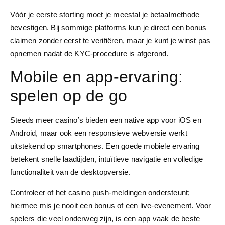
Vóór je eerste storting moet je meestal je betaalmethode
bevestigen. Bij sommige platforms kun je direct een bonus
claimen zonder eerst te verifiëren, maar je kunt je winst pas
opnemen nadat de KYC‑procedure is afgerond.
Mobile en app‑ervaring:
spelen op de go
Steeds meer casino’s bieden een native app voor iOS en
Android, maar ook een responsieve webversie werkt
uitstekend op smartphones. Een goede mobiele ervaring
betekent snelle laadtijden, intuïtieve navigatie en volledige
functionaliteit van de desktopversie.
Controleer of het casino push‑meldingen ondersteunt;
hiermee mis je nooit een bonus of een live‑evenement. Voor
spelers die veel onderweg zijn, is een app vaak de beste