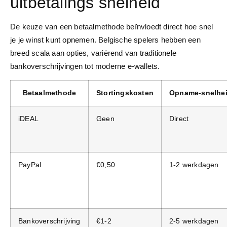
uitbetalings snelheid
De keuze van een betaalmethode beïnvloedt direct hoe snel
je je winst kunt opnemen. Belgische spelers hebben een
breed scala aan opties, variërend van traditionele
bankoverschrijvingen tot moderne e‑wallets.
Betaalmethode
Stortingskosten
Opname‑snelhe
iDEAL
Geen
Direct
PayPal
€0,50
1‑2 werkdagen
Bankoverschrijving
€1‑2
2‑5 werkdagen