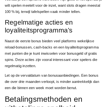
wilt spelen meetelt voor de inzet, want slots dragen meestal
100 % bij, terwijl tafelspellen vaak minder tellen.
Regelmatige acties en
loyaliteitsprogramma’s
Naast de eerste bonus bieden veel platforms wekelijkse
reload‑bonussen, cash‑backs en een loyaliteitsprogramma
met punten die je kunt inwisselen voor bonusgeld of gratis
spins. Deze acties zijn vooral interessant voor spelers die
regelmatig inzetten.
Let op de vervaldatum van bonusaanbiedingen. Een bonus
die over drie maanden verloopt, is minder aantrekkelijk dan
een die binnen een week moet worden benut.
Betalingsmethoden en