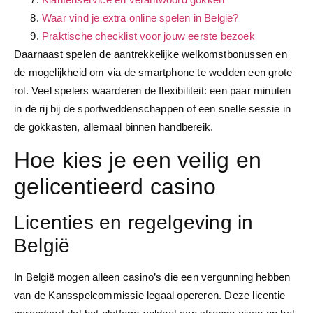
Waar vind je extra online spelen in België?
Praktische checklist voor jouw eerste bezoek
Daarnaast spelen de aantrekkelijke welkomstbonussen en
de mogelijkheid om via de smartphone te wedden een grote
rol. Veel spelers waarderen de flexibiliteit: een paar minuten
in de rij bij de sportweddenschappen of een snelle sessie in
de gokkasten, allemaal binnen handbereik.
Hoe kies je een veilig en
gelicentieerd casino
Licenties en regelgeving in
België
In België mogen alleen casino’s die een vergunning hebben
van de Kansspelcommissie legaal opereren. Deze licentie