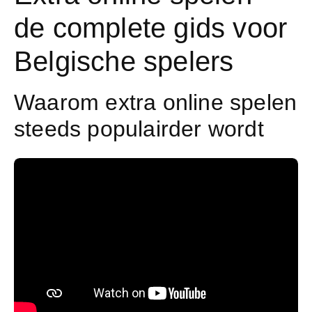
de complete gids voor
Belgische spelers
Waarom extra online spelen
steeds populairder wordt